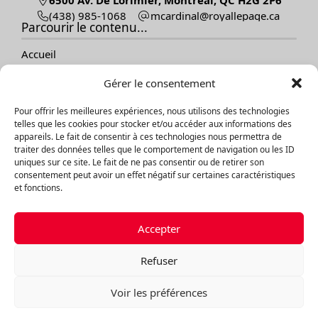
(438) 985-1068
ac.egapellayor@lanidracm
Parcourir le contenu...
Accueil
Vendre
Gérer le consentement
Acheter
Nos propriétés
Pour offrir les meilleures expériences, nous utilisons des technologies
À propos
telles que les cookies pour stocker et/ou accéder aux informations des
Témoignages
appareils. Le fait de consentir à ces technologies nous permettra de
Contact
traiter des données telles que le comportement de navigation ou les ID
Blogue
uniques sur ce site. Le fait de ne pas consentir ou de retirer son
consentement peut avoir un effet négatif sur certaines caractéristiques
et fonctions.
Explorer les propriétés
Par catégories
Accepter
Par régions
Refuser
©Équipe vendu.info courtiers immobilier, 2026
Propulsé par
Aliquando 3, ID-3 Innovations
Voir les préférences
Plan du site
Déclaration de confidentialité