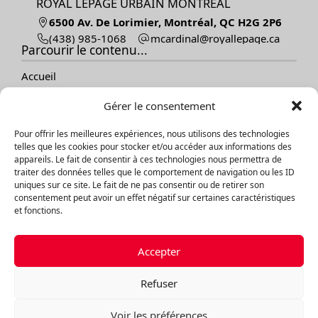
ROYAL LEPAGE URBAIN MONTRÉAL
6500 Av. De Lorimier, Montréal, QC H2G 2P6
(438) 985-1068
ac.egapellayor@lanidracm
Parcourir le contenu...
Accueil
Vendre
Gérer le consentement
Acheter
Nos propriétés
Pour offrir les meilleures expériences, nous utilisons des technologies
À propos
telles que les cookies pour stocker et/ou accéder aux informations des
Témoignages
appareils. Le fait de consentir à ces technologies nous permettra de
Contact
traiter des données telles que le comportement de navigation ou les ID
Blogue
uniques sur ce site. Le fait de ne pas consentir ou de retirer son
consentement peut avoir un effet négatif sur certaines caractéristiques
et fonctions.
Explorer les propriétés
Par catégories
Accepter
Par régions
Refuser
©Équipe vendu.info courtiers immobilier, 2026
Propulsé par
Aliquando 3, ID-3 Innovations
Voir les préférences