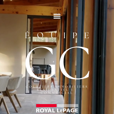
ÉQUIPE
GC
COURTIERS IMMOBILIERS
RÉSIDENTIEL ET
COMMERCIAL