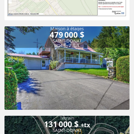
Maison à étages
479 000 $
SAINT-DONAT
4
2
1
Terrain
131 000 $
+tx
Vue panoramique
SAINT-DONAT