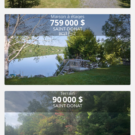
Maison à étages
759 000 $
SAINT-DONAT
3
2
Terrain
90 000 $
SAINT-DONAT
Vue panoramique