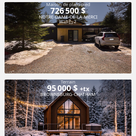
Maison de plain-pied
726 500 $
NOTRE-DAME-DE-LA-MERCI
3
2
Terrain
95 000 $
+tx
BROWNSBURG-CHATHAM
Vue panoramique