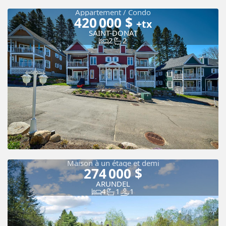
Appartement / Condo
420 000 $
+tx
SAINT-DONAT
2
2
Vue panoramique
Maison à un étage et demi
274 000 $
ARUNDEL
4
1
1