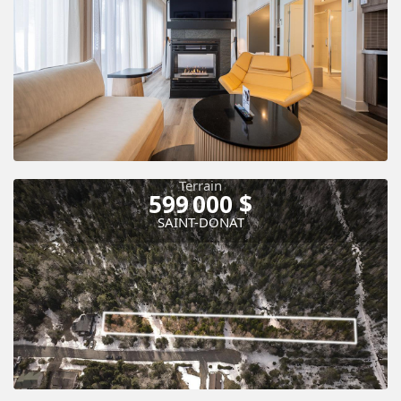
Terrain
599 000 $
Vue panoramique
Piscine
SAINT-DONAT