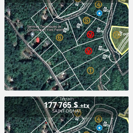
Terrain
177 765 $
+tx
SAINT-DONAT