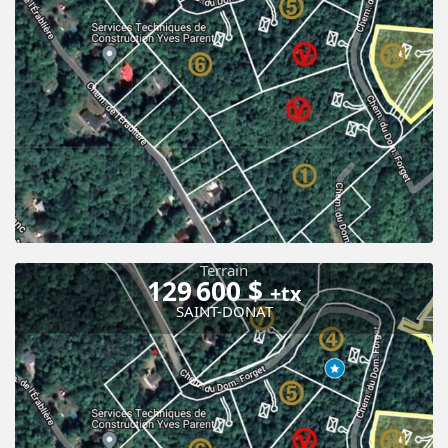
Terrain
129 600 $
+tx
SAINT-DONAT