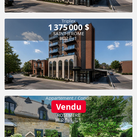
Triplex
1 375 000 $
SAINT-JÉRÔME
2
1
Appartement / Condo
Vendu
ROSEMÈRE
2
1
1