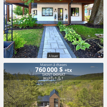
À louer
Maison à étages
760 000 $
+tx
SAINT-DONAT
3
1
1