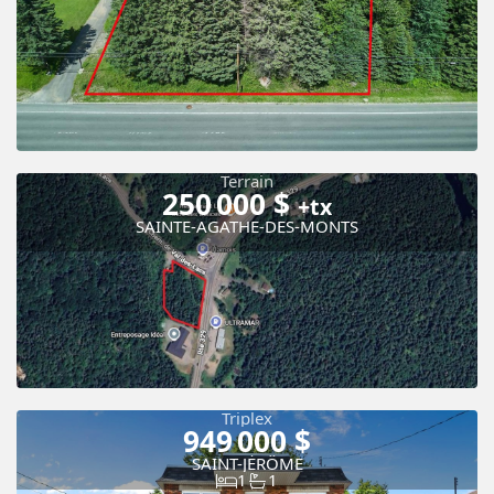
Terrain
250 000 $
+tx
SAINTE-AGATHE-DES-MONTS
Triplex
949 000 $
SAINT-JÉRÔME
1
1