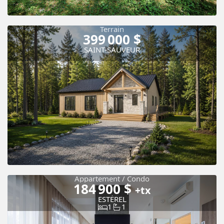
Terrain
399 000 $
Video
Visite libre
SAINT-SAUVEUR
Appartement / Condo
184 900 $
+tx
Vue panoramique
ESTÉREL
1
1