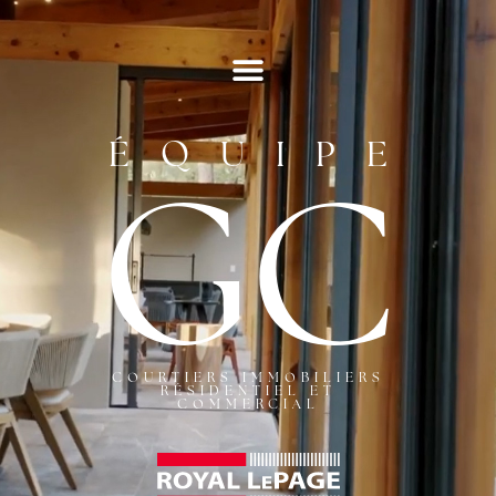
ÉQUIPE
GC
COURTIERS IMMOBILIERS
RÉSIDENTIEL ET
COMMERCIAL