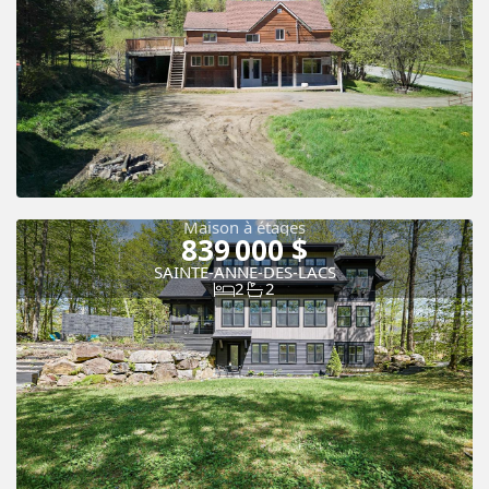
Maison à étages
839 000 $
SAINTE-ANNE-DES-LACS
2
2