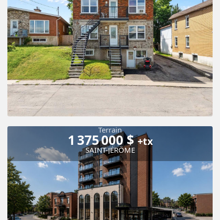
Terrain
1 375 000 $
+tx
SAINT-JÉRÔME