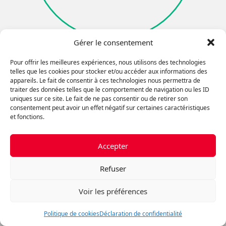
Gérer le consentement
Pour offrir les meilleures expériences, nous utilisons des technologies
Je ne suis pas un robot
telles que les cookies pour stocker et/ou accéder aux informations des
appareils. Le fait de consentir à ces technologies nous permettra de
traiter des données telles que le comportement de navigation ou les ID
uniques sur ce site. Le fait de ne pas consentir ou de retirer son
consentement peut avoir un effet négatif sur certaines caractéristiques
et fonctions.
ROYAL LEPAGE URBAIN SAINT-DONAT
Accepter
416 rue Principale, Saint-Donat QC J0T 2C0
(514) 887-0905
ofni.udnev@nylecoj
Refuser
ROYAL LEPAGE URBAIN MONTRÉAL
6500 Av. De Lorimier, Montréal, QC H2G 2P6
Voir les préférences
(438) 985-1068
ac.egapellayor@lanidracm
Parcourir le contenu...
Politique de cookies
Déclaration de confidentialité