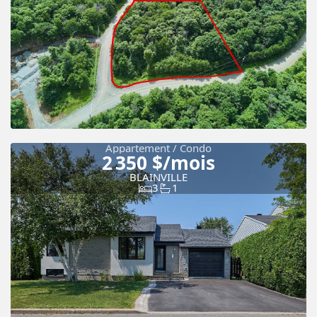
Nouveau
Vue panoramique
Appartement / Condo
2 350 $/mois
BLAINVILLE
3
1