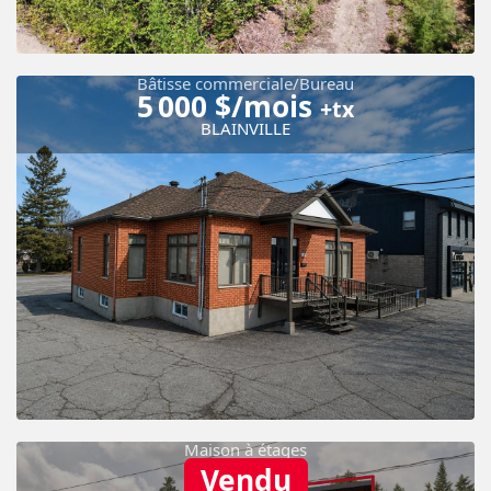
Bâtisse commerciale/Bureau
5 000 $/mois
+tx
BLAINVILLE
À louer
Maison à étages
Vendu