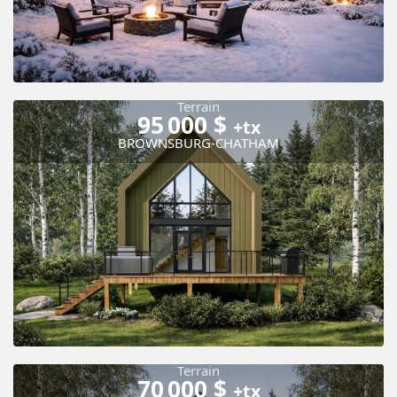
Terrain
95 000 $
+tx
BROWNSBURG-CHATHAM
Terrain
70 000 $
+tx