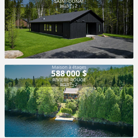
SAINT-DONAT
3
2
Vue panoramique
Maison à étages
588 000 $
RIVIÈRE-ROUGE
3
2