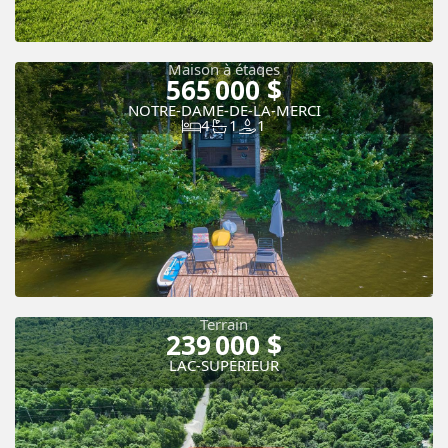
Maison à étages
565 000 $
Nouveau
NOTRE-DAME-DE-LA-MERCI
4
1
1
Terrain
239 000 $
LAC-SUPÉRIEUR
Nouveau
Vue panoramique