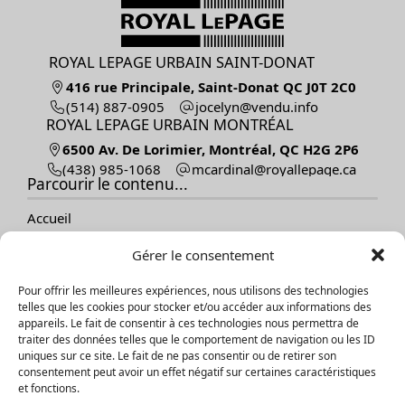
ROYAL LEPAGE URBAIN SAINT-DONAT
416 rue Principale, Saint-Donat QC J0T 2C0
(514) 887-0905
ofni.udnev@nylecoj
ROYAL LEPAGE URBAIN MONTRÉAL
6500 Av. De Lorimier, Montréal, QC H2G 2P6
(438) 985-1068
ac.egapellayor@lanidracm
Parcourir le contenu...
Accueil
Vendre
Gérer le consentement
Acheter
Nos propriétés
Pour offrir les meilleures expériences, nous utilisons des technologies
À propos
telles que les cookies pour stocker et/ou accéder aux informations des
Témoignages
appareils. Le fait de consentir à ces technologies nous permettra de
Contact
traiter des données telles que le comportement de navigation ou les ID
Blogue
uniques sur ce site. Le fait de ne pas consentir ou de retirer son
consentement peut avoir un effet négatif sur certaines caractéristiques
et fonctions.
Explorer les propriétés