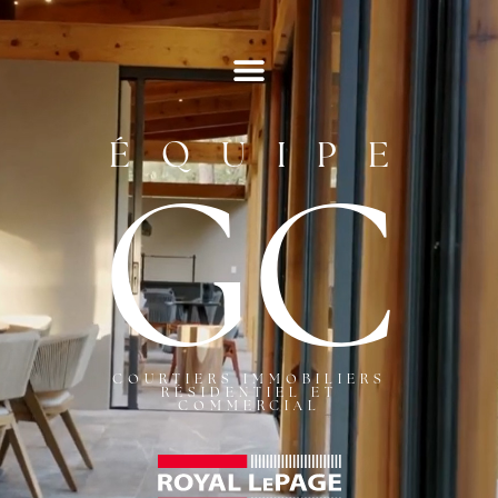
ÉQUIPE
GC
COURTIERS IMMOBILIERS
RÉSIDENTIEL ET
COMMERCIAL