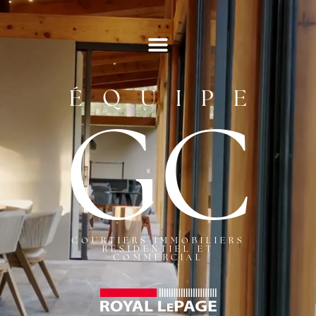
ÉQUIPE
GC
COURTIERS IMMOBILIERS
RÉSIDENTIEL ET
COMMERCIAL