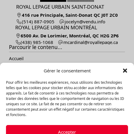
ROYAL LEPAGE URBAIN SAINT-DONAT
416 rue Principale, Saint-Donat QC J0T 2C0
(514) 887-0905
ofni.udnev@nylecoj
ROYAL LEPAGE URBAIN MONTRÉAL
6500 Av. De Lorimier, Montréal, QC H2G 2P6
(438) 985-1068
ac.egapellayor@lanidracm
Parcourir le contenu...
Accueil
Vendre
Gérer le consentement
Acheter
Nos propriétés
Pour offrir les meilleures expériences, nous utilisons des technologies
À propos
telles que les cookies pour stocker et/ou accéder aux informations des
Témoignages
appareils. Le fait de consentir à ces technologies nous permettra de
Contact
traiter des données telles que le comportement de navigation ou les ID
Blogue
uniques sur ce site. Le fait de ne pas consentir ou de retirer son
consentement peut avoir un effet négatif sur certaines caractéristiques
et fonctions.
Explorer les propriétés
Par catégories
Accepter