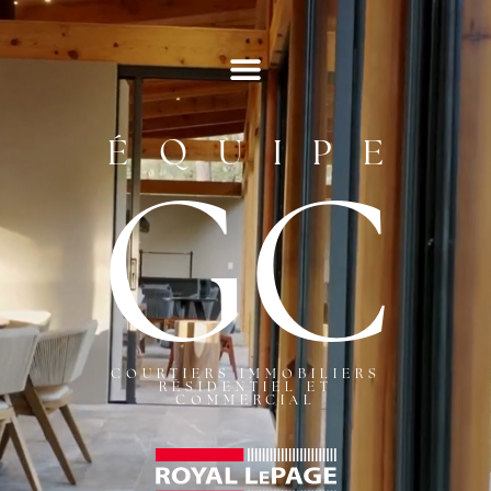
ÉQUIPE
GC
COURTIERS IMMOBILIERS
RÉSIDENTIEL ET
COMMERCIAL