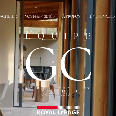
ACHETER
NOS PROPRIÉTÉS
À PROPOS
TÉMOIGNAGES
ÉQUIPE
GC
COURTIERS IMMOBILIERS
RÉSIDENTIEL ET
COMMERCIAL