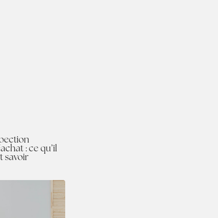
pection
achat : ce qu’il
t savoir