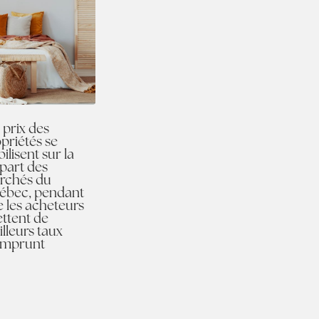
 prix des
priétés se
bilisent sur la
part des
rchés du
ébec, pendant
 les acheteurs
ttent de
lleurs taux
emprunt