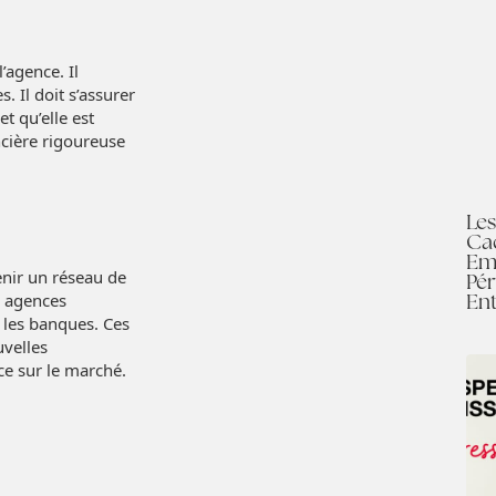
’agence. Il
. Il doit s’assurer
et qu’elle est
ncière rigoureuse
Les
Ca
Em
enir un réseau de
Pér
En
es agences
t les banques. Ces
uvelles
nce sur le marché.