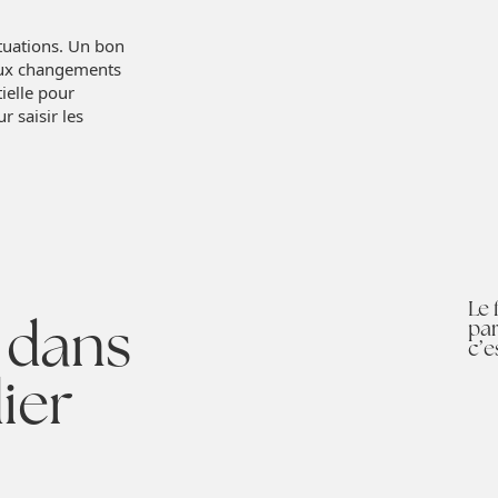
ctuations. Un bon
 aux changements
tielle pour
 saisir les
Le
 dans
par
c’e
ier