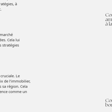
ratégies, à
.
Co
am
à l
 marché
es. Cela lui
 stratégies
cruciale. Le
x de l’immobilier,
 sa région. Cela
’agence comme un
Co
bo