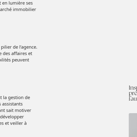
t en lumière ses
marché immobilier
ilier de l’agence.
 des affaires et
bilités peuvent
Ins
pré
t la gestion de
fau
s assistants
nt sait motiver
e développer
s et veiller à