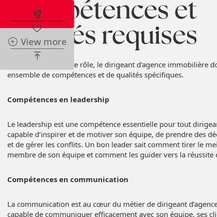
Compétences et
Abonnez-vous à l'alerte immobilière
qualités requises
View more
Pour exceller dans ce rôle, le dirigeant d’agence immobilière d
ensemble de compétences et de qualités spécifiques.
Compétences en leadership
Le leadership est une compétence essentielle pour tout dirigeant
capable d’inspirer et de motiver son équipe, de prendre des déci
et de gérer les conflits. Un bon leader sait comment tirer le me
membre de son équipe et comment les guider vers la réussite c
Compétences en communication
La communication est au cœur du métier de dirigeant d’agence. 
capable de communiquer efficacement avec son équipe, ses clie