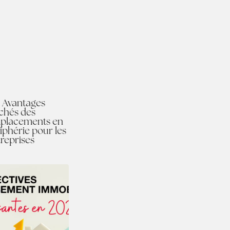
 Avantages
chés des
placements en
iphérie pour les
treprises