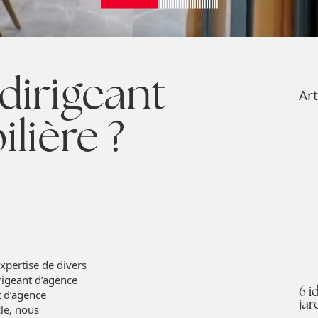
dirigeant
Art
lière ?
expertise de divers
rigeant d’agence
6 i
t d’agence
jar
cle, nous