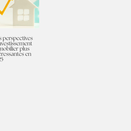
 perspectives
nvestissement
obilier plus
éressantes en
25