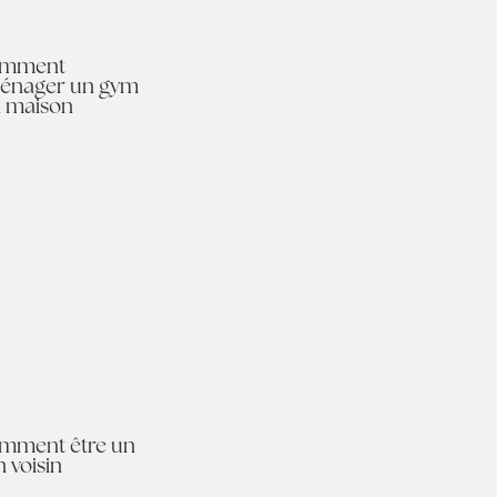
mment
énager un gym
a maison
mment être un
n voisin