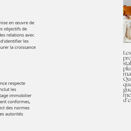
a mise en œuvre de
es objectifs de
es relations avec
d’identifier les
urer la croissance
Les
pro
sta
plu
ma
Qu
ence respecte
que
gue
nclut les
mei
tage immobilier
d’
oient conformes,
pect des normes
les autorités