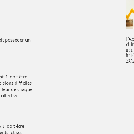
Des
oit posséder un
d’i
imm
int
20
. Il doit être
sions difficiles
illeur de chaque
ollective.
Il doit être
nts, et ses