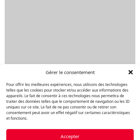
Gérer le consentement
Pour offrir les meilleures expériences, nous utilisons des technologies
telles que les cookies pour stocker et/ou accéder aux informations des
appareils. Le fait de consentir à ces technologies nous permettra de
Parcourir les propriétés par type
traiter des données telles que le comportement de navigation ou les ID
uniques sur ce site. Le fait de ne pas consentir ou de retirer son
consentement peut avoir un effet négatif sur certaines caractéristiques
Parcourez les différentes catégories de biens immobiliers et
et fonctions.
trouvez la propriété parfaite pour vous. Que vous
recherchiez une maison, un appartement ou un espace
commercial, nous avons une large gamme de propriétés
Accepter
pour répondre à vos besoins.