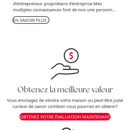
d'entrepreneur propriétaire d'entreprise.Mes
multiples connaissances font de moi une personne
ressource pour bien vous guider lors de vos
EN SAVOIR PLUS
décisions immobilières.Créer une relation à long
terme en vous accompagnant du début à la fin de...
Obtenez la meilleure valeur
Vous envisagez de vendre votre maison ou peut-être juste
curieux de savoir combien vous pourriez en obtenir?
OBTENEZ VOTRE ÉVALUATION MAINTENANT