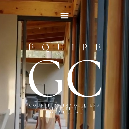
ÉQUIPE
GC
COURTIERS IMMOBILIERS
RÉSIDENTIEL ET
COMMERCIAL