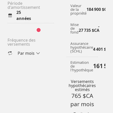
Période 
Valeur
d'amortissement
184 900 $CA
de la
25
propriété
années
Mise
-
de
27 735 $CA
fond
Fréquence des 
Assurance
versements
+
hypothécaire
4 401 $CA
(SCHL)
Par mois
Estimation
161 56
de
l'hypothèque
Versements
hypothécaires
estimés
765 $CA
par mois