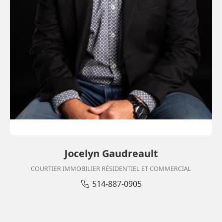
Non-fumeurs
bicyclette
Détecteur
obtenir ses numéros de taxes afin que les taxes sur la 
d'incendie
Salle d'exercice
vente soient différées. Le notaire instrumentant 
Piscine extérieure
Repas
prendra en charge cette procédure.
offerts
Espace de rangement
intérieur
Sauna
Salle
communautaire
Espace de
stationnement pour visiteur
Système d'égouts
Municipal
Jocelyn Gaudreault
COURTIER IMMOBILIER RÉSIDENTIEL ET COMMERCIAL
514-887-0905