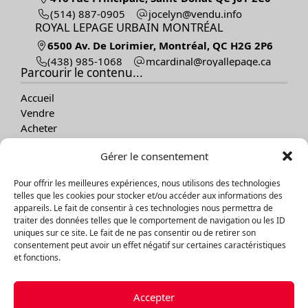
(514) 887-0905
ofni.udnev@nylecoj
ROYAL LEPAGE URBAIN MONTRÉAL
6500 Av. De Lorimier, Montréal, QC H2G 2P6
(438) 985-1068
ac.egapellayor@lanidracm
Parcourir le contenu...
Accueil
Vendre
Acheter
Nos propriétés
Gérer le consentement
À propos
Témoignages
Pour offrir les meilleures expériences, nous utilisons des technologies
Contact
telles que les cookies pour stocker et/ou accéder aux informations des
Blogue
appareils. Le fait de consentir à ces technologies nous permettra de
traiter des données telles que le comportement de navigation ou les ID
Explorer les propriétés
uniques sur ce site. Le fait de ne pas consentir ou de retirer son
consentement peut avoir un effet négatif sur certaines caractéristiques
Par catégories
et fonctions.
Par régions
Accepter