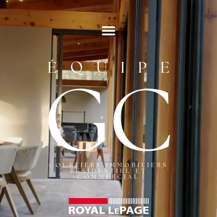
ÉQUIPE
GC
COURTIERS IMMOBILIERS
RÉSIDENTIEL ET
COMMERCIAL