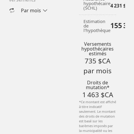
+
hypothécaire
4 231 $CA
(SCHL)
Par mois
Estimation
155 33
de
l'hypothèque
Versements
hypothécaires
estimés
735 $CA
par mois
Droits de
mutation*
1 463 $CA
*Ce montant est affiché
à titre indicatif
seulement. Le montant
des droits de mutation
est basé sur les
barèmes imposés par
la municipalité ou les