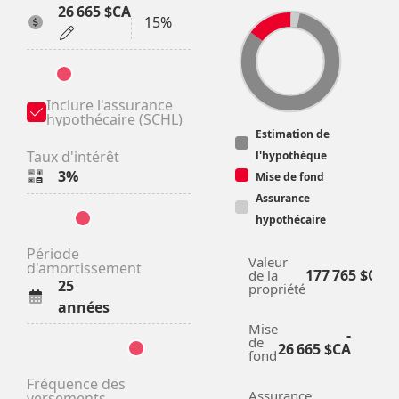
26 665 $CA
15%
Inclure l'assurance 
hypothécaire (SCHL)
Estimation de
Taux d'intérêt
l'hypothèque
3%
Mise de fond
Assurance
hypothécaire
Période 
Valeur
d'amortissement
177 765 $CA
de la
25
propriété
années
Mise
-
de
26 665 $CA
fond
Fréquence des 
Assurance
versements