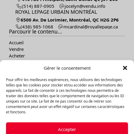
(514) 887-0905
ofni.udnev@nylecoj
ROYAL LEPAGE URBAIN MONTRÉAL
6500 Av. De Lorimier, Montréal, QC H2G 2P6
(438) 985-1068
ac.egapellayor@lanidracm
Parcourir le contenu...
Accueil
Vendre
Acheter
Nos propriétés
Gérer le consentement
À propos
Témoignages
Pour offrir les meilleures expériences, nous utilisons des technologies
Contact
telles que les cookies pour stocker et/ou accéder aux informations des
Blogue
appareils. Le fait de consentir à ces technologies nous permettra de
traiter des données telles que le comportement de navigation ou les ID
Explorer les propriétés
uniques sur ce site. Le fait de ne pas consentir ou de retirer son
consentement peut avoir un effet négatif sur certaines caractéristiques
Par catégories
et fonctions.
Par régions
Accepter