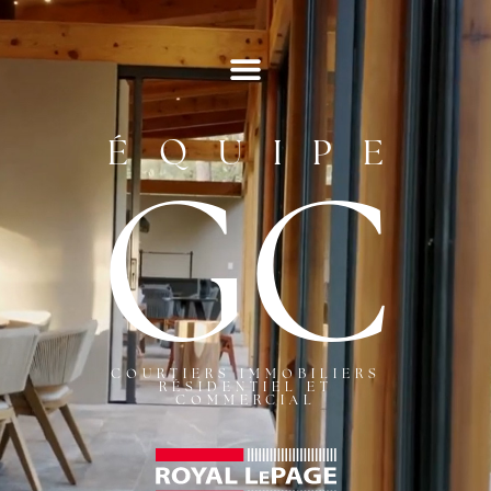
ÉQUIPE
GC
COURTIERS IMMOBILIERS
RÉSIDENTIEL ET
COMMERCIAL