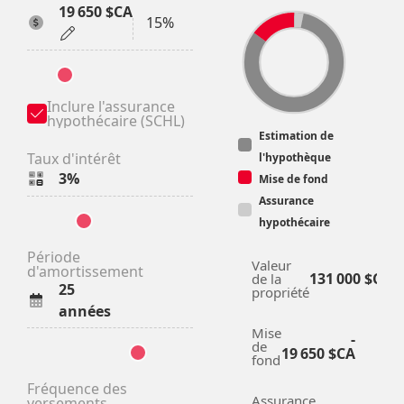
19 650 $CA
15%
Inclure l'assurance 
hypothécaire (SCHL)
Estimation de
Taux d'intérêt
l'hypothèque
3%
Mise de fond
Assurance
hypothécaire
Période 
Valeur
d'amortissement
131 000 $CA
de la
25
propriété
années
Mise
-
de
19 650 $CA
fond
Fréquence des 
Assurance
versements