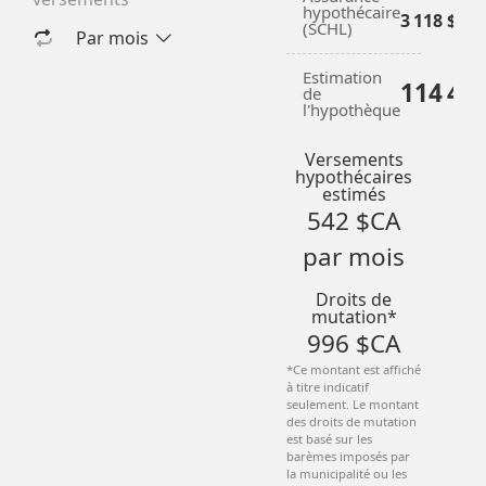
+
hypothécaire
3 118 $CA
(SCHL)
Par mois
Estimation
114 46
de
l'hypothèque
Versements
hypothécaires
estimés
542 $CA
par mois
Droits de
mutation*
996 $CA
*Ce montant est affiché
à titre indicatif
seulement. Le montant
des droits de mutation
est basé sur les
barèmes imposés par
la municipalité ou les