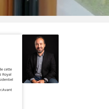
t Inc.
immobilier résidentiel et
puis plusieurs années et fier
onnais très bien la région et
ut votre processus de rêve
lier, je cumule plusieurs
trepreneur propriétaire
issances font de moi une...