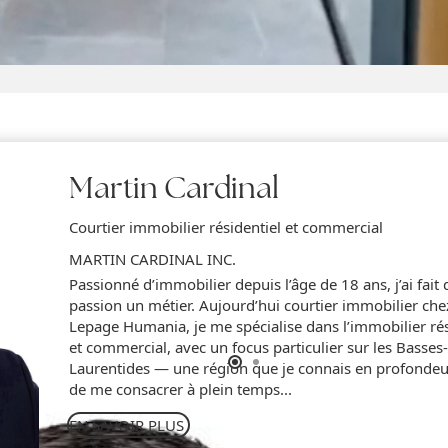
Jocelyn Gaudreaul
Société par actions d'un courtier 
commercial
Je suis résident de Saint-Donat de
de me joindre à Royal Lepage.Je c
saurai vous accompagner dans to
immobilier.Passionné de l'immobi
années d'expériences à titre d'en
d'entreprise.Mes multiples conna
EN SAVOIR PLUS