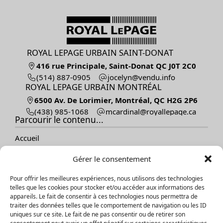
ROYAL LEPAGE URBAIN SAINT-DONAT
416 rue Principale, Saint-Donat QC J0T 2C0
(514) 887-0905
ofni.udnev@nylecoj
ROYAL LEPAGE URBAIN MONTRÉAL
6500 Av. De Lorimier, Montréal, QC H2G 2P6
(438) 985-1068
ac.egapellayor@lanidracm
Parcourir le contenu...
Accueil
Vendre
Gérer le consentement
Acheter
Nos propriétés
Pour offrir les meilleures expériences, nous utilisons des technologies
À propos
telles que les cookies pour stocker et/ou accéder aux informations des
Témoignages
appareils. Le fait de consentir à ces technologies nous permettra de
Contact
traiter des données telles que le comportement de navigation ou les ID
Blogue
uniques sur ce site. Le fait de ne pas consentir ou de retirer son