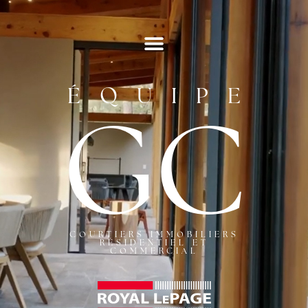
ÉQUIPE
GC
COURTIERS IMMOBILIERS
RÉSIDENTIEL ET
COMMERCIAL