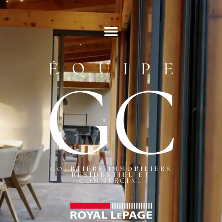
ÉQUIPE
GC
COURTIERS IMMOBILIERS
RÉSIDENTIEL ET
COMMERCIAL