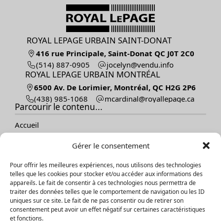
ROYAL LEPAGE URBAIN SAINT-DONAT
416 rue Principale, Saint-Donat QC J0T 2C0
(514) 887-0905
ofni.udnev@nylecoj
ROYAL LEPAGE URBAIN MONTRÉAL
6500 Av. De Lorimier, Montréal, QC H2G 2P6
(438) 985-1068
ac.egapellayor@lanidracm
Parcourir le contenu...
Accueil
Vendre
Gérer le consentement
Acheter
Nos propriétés
Pour offrir les meilleures expériences, nous utilisons des technologies
À propos
telles que les cookies pour stocker et/ou accéder aux informations des
Témoignages
appareils. Le fait de consentir à ces technologies nous permettra de
Contact
traiter des données telles que le comportement de navigation ou les ID
Blogue
uniques sur ce site. Le fait de ne pas consentir ou de retirer son
consentement peut avoir un effet négatif sur certaines caractéristiques
et fonctions.