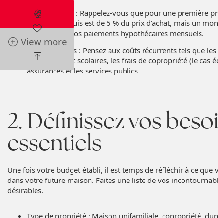
Abonnez-vous à l'alerte immobilière
Mise de fonds : Rappelez-vous que pour une première pro
minimum requis est de 5 % du prix d’achat, mais un mont
peut réduire vos paiements hypothécaires mensuels.
View more
Frais mensuels : Pensez aux coûts récurrents tels que les
municipales et scolaires, les frais de copropriété (le cas é
assurances et les services publics.
2. Définissez vos beso
essentiels
Une fois votre budget établi, il est temps de réfléchir à ce que
dans votre future maison. Faites une liste de vos incontournab
désirables.
Type de propriété : Maison unifamiliale, copropriété, dupl