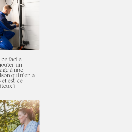
-ce facile
jouter un
age à une
son qui n’en a
 et est-ce
ûteux ?