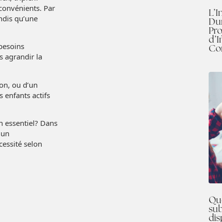
convénients. Par
L’I
ndis qu’une
Dur
Pro
d’I
besoins
Co
s agrandir la
con, ou d’un
 enfants actifs
n essentiel? Dans
 un
cessité selon
Que
sub
dis