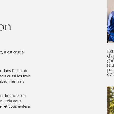
ion
Est
il est crucial
d’a
gar
mai
pas
 dans l’achat de
co
ais aussi les frais
ec), les frais
er financier ou
on. Cela vous
 et vous évitera