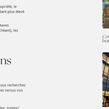
priété, le
ant plus élevé
 taxes
chéant), les
Co
bo
ins
 vous recherchez
les versus vos
ex, triplex?