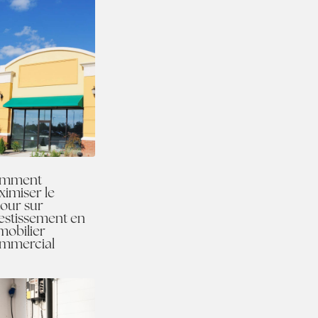
mment
imiser le
our sur
estissement en
mobilier
mmercial