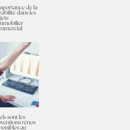
mportance de la
abilité dans les
jets
mmobilier
mmercial
ls sont les
ventions rénos
ponibles au