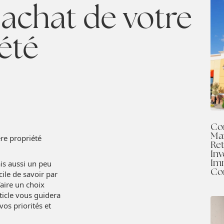
l'achat de votre
été
Co
Max
re propriété
Ret
Inv
Im
is aussi un peu
Co
cile de savoir par
aire un choix
rticle vous guidera
vos priorités et