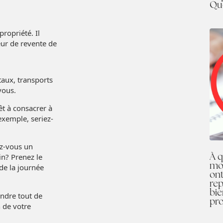
Qu
propriété. Il
eur de revente de
taux, transports
vous.
t à consacrer à
 exemple, seriez-
ez-vous un
À q
in? Prenez le
mo
 de la journée
ont
rep
bi
endre tout de
pro
n de votre