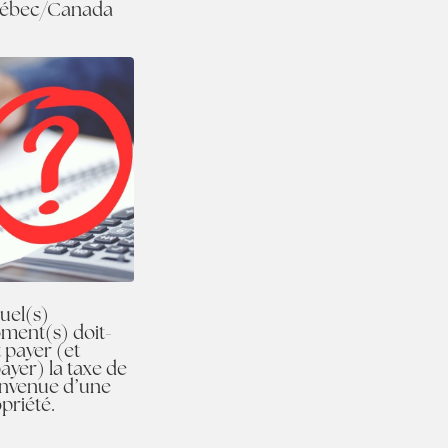
ébec/Canada
uel(s)
ment(s) doit-
 payer (et
ayer) la taxe de
envenue d’une
priété.