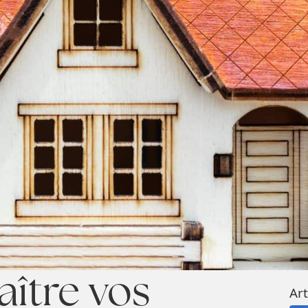
ître vos
Art