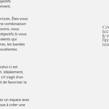
jectifs
nement.
rcices. Êtes-vous
u une combinaison
Co
esoins, vous
tec
bjectifs.Si vous
le
alents qui
l’i
rés
bres, les bandes
excellentes
lui-ci est
t. Idéalement,
il s’agit d’un
t de favoriser la
sez un espace avec
ibue à créer une