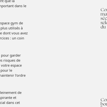
nt que la
important dans le
Co
ma 
séc
sel
 espace gym de
du
plus utilisés à
ce dont vous avez
cices : un coin
x pour garder
es risques de
 votre espace
 pour le
aintenir l’ordre
pleinement de
spirante et
Co
ial dans cet
bon