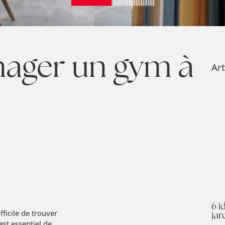
ger un gym à
Art
6 i
fficile de trouver
jar
st essentiel de