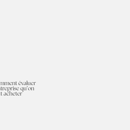
mment évaluer
ntreprise qu’on
t acheter