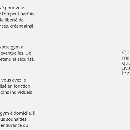
ivé pour vous
 l’on peut parfois
a liberté de
ces, créant ainsi
e votre gym à
Qu’
 éventuelles. De
mi
etenu et sécurisé,
que
ava
inc
 vous avez le
isé en fonction
soins individuels
gym à domicile, il
ous souhaitiez
e endurance ou