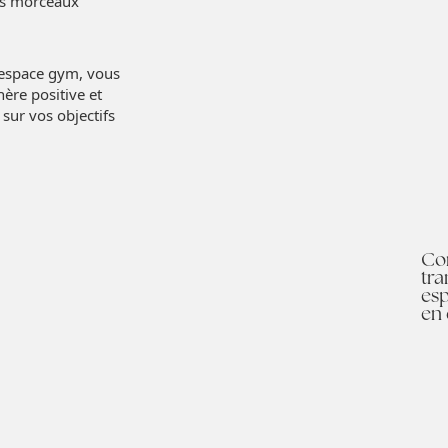
es morceaux
 espace gym, vous
ère positive et
sur vos objectifs
Co
tr
esp
en