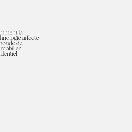
mment la
hnologie affecte
 monde de
mmobilier
identiel