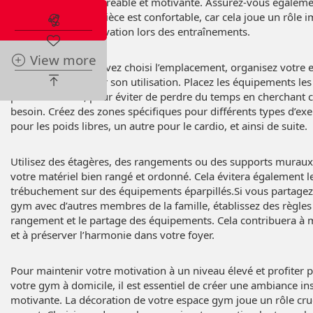
atmosphère plus agréable et motivante. Assurez-vous égaleme
température de la pièce est confortable, car cela joue un rôle 
Abonnez-vous à l'alerte immobilière
maintien de la motivation lors des entraînements.
View more
Une fois que vous avez choisi l’emplacement, organisez votre
manière à optimiser son utilisation. Placez les équipements les 
portée de main, pour éviter de perdre du temps en cherchant 
besoin. Créez des zones spécifiques pour différents types d’exer
pour les poids libres, un autre pour le cardio, et ainsi de suite.
Utilisez des étagères, des rangements ou des supports murau
votre matériel bien rangé et ordonné. Cela évitera également l
trébuchement sur des équipements éparpillés.Si vous partagez
gym avec d’autres membres de la famille, établissez des règles
rangement et le partage des équipements. Cela contribuera à m
et à préserver l’harmonie dans votre foyer.
Pour maintenir votre motivation à un niveau élevé et profiter 
votre gym à domicile, il est essentiel de créer une ambiance in
motivante. La décoration de votre espace gym joue un rôle cruc