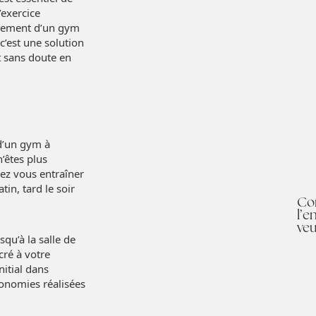
’exercice
agement d’un gym
c’est une solution
et sans doute en
 d’un gym à
n’êtes plus
vez vous entraîner
in, tard le soir
Co
l’e
veu
qu’à la salle de
cré à votre
nitial dans
onomies réalisées