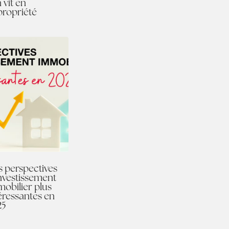
n vit en
propriété
 perspectives
nvestissement
obilier plus
éressantes en
25