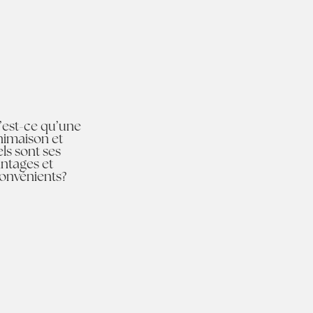
est-ce qu’une
nimaison et
ls sont ses
ntages et
onvénients?