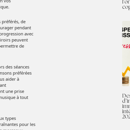
on vos
l’o
co
ique.
 préférés, de
ourager pendant
 progression avec
iroirs peuvent
 permettre de
ors des séances
ansons préférées
s aider à
dant
nt une prise
Des
musique à tout
d’i
imm
int
20
aux types
raînantes pour les