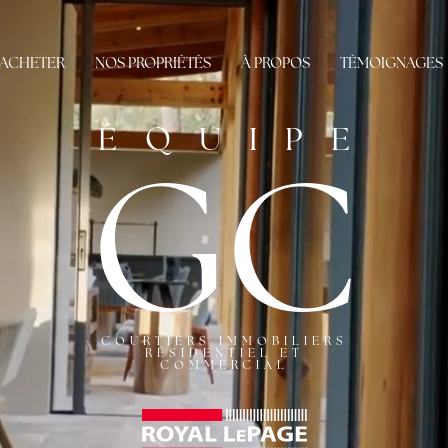
ACHETER
NOS PROPRIÉTÉS
À PROPOS
TÉMOIGNAGES
ÉQUIPE
GC
COURTIERS IMMOBILIERS
RÉSIDENTIEL ET
COMMERCIAL