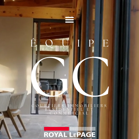
ÉQUIPE
GC
COURTIERS IMMOBILIERS
RÉSIDENTIEL ET
COMMERCIAL