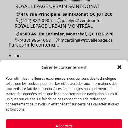
ROYAL LEPAGE URBAIN SAINT-DONAT
416 rue Principale, Saint-Donat QC J0T 2C0
(514) 887-0905
ofni.udnev@nylecoj
ROYAL LEPAGE URBAIN MONTRÉAL
6500 Av. De Lorimier, Montréal, QC H2G 2P6
(438) 985-1068
ac.egapellayor@lanidracm
Parcourir le contenu...
Accueil
Vendre
Gérer le consentement
Acheter
Nos propriétés
Pour offrir les meilleures expériences, nous utilisons des technologies
À propos
telles que les cookies pour stocker et/ou accéder aux informations des
Témoignages
appareils. Le fait de consentir à ces technologies nous permettra de
Contact
traiter des données telles que le comportement de navigation ou les ID
Blogue
uniques sur ce site. Le fait de ne pas consentir ou de retirer son
consentement peut avoir un effet négatif sur certaines caractéristiques
et fonctions.
Explorer les propriétés
Par catégories
Accepter