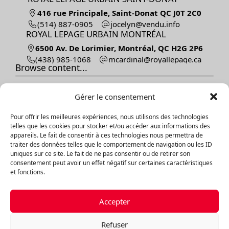
416 rue Principale, Saint-Donat QC J0T 2C0
(514) 887-0905
ofni.udnev@nylecoj
ROYAL LEPAGE URBAIN MONTRÉAL
6500 Av. De Lorimier, Montréal, QC H2G 2P6
(438) 985-1068
ac.egapellayor@lanidracm
Browse content...
Home
Gérer le consentement
Sell
Buy
Pour offrir les meilleures expériences, nous utilisons des technologies
Our listings
telles que les cookies pour stocker et/ou accéder aux informations des
About
appareils. Le fait de consentir à ces technologies nous permettra de
Testimonials
traiter des données telles que le comportement de navigation ou les ID
Contact
uniques sur ce site. Le fait de ne pas consentir ou de retirer son
consentement peut avoir un effet négatif sur certaines caractéristiques
Blog
et fonctions.
Explore listings
Accepter
By categories
By regions
Refuser