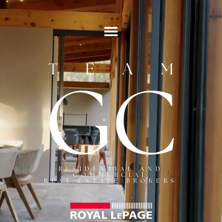
TEAM
GC
RESIDENTIAL AND
COMMERCIAL
REAL ESTATE BROKERS