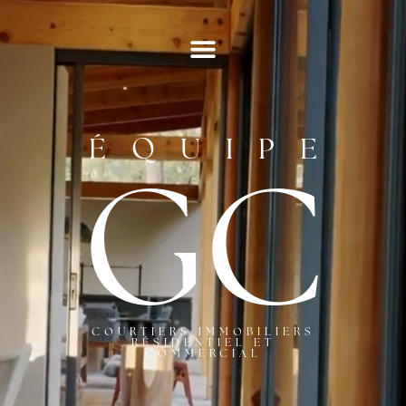
ÉQUIPE
GC
COURTIERS IMMOBILIERS
RÉSIDENTIEL ET
COMMERCIAL