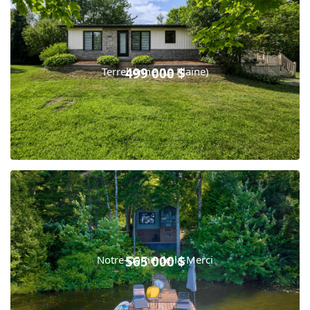
Terrebonne (La Plaine)
499 000 $
Notre-Dame-de-la-Merci
565 000 $