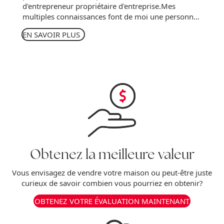
d'entrepreneur propriétaire d'entreprise.Mes
multiples connaissances font de moi une personne
ressource pour bien vous guider lors de vos
EN SAVOIR PLUS
décisions immobilières.Créer une relation à long
terme en vous accompagnant du début à la fin de...
Obtenez la meilleure valeur
Vous envisagez de vendre votre maison ou peut-être juste
curieux de savoir combien vous pourriez en obtenir?
OBTENEZ VOTRE ÉVALUATION MAINTENANT