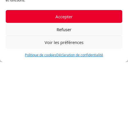
et fonctions.
Parcourez les différentes catégories de biens immobiliers et
trouvez la propriété parfaite pour vous. Que vous
Accepter
recherchiez une maison, un appartement ou un espace
commercial, nous avons une large gamme de propriétés
Refuser
pour répondre à vos besoins.
Voir les préférences
Politique de cookies
Déclaration de confidentialité
Triplex
2 propriétés