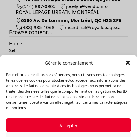
(514) 887-0905
ofni.udnev@nylecoj
ROYAL LEPAGE URBAIN MONTRÉAL
6500 Av. De Lorimier, Montréal, QC H2G 2P6
(438) 985-1068
ac.egapellayor@lanidracm
Browse content...
Home
Sell
Buy
Gérer le consentement
Our listings
About
Pour offrir les meilleures expériences, nous utilisons des technologies
Testimonials
telles que les cookies pour stocker et/ou accéder aux informations des
Contact
appareils. Le fait de consentir à ces technologies nous permettra de
Blog
traiter des données telles que le comportement de navigation ou les ID
uniques sur ce site. Le fait de ne pas consentir ou de retirer son
consentement peut avoir un effet négatif sur certaines caractéristiques
Explore listings
et fonctions.
By categories
By regions
Accepter