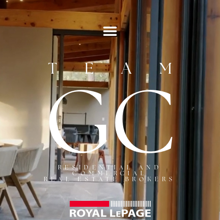
TEAM
GC
RESIDENTIAL AND
COMMERCIAL
REAL ESTATE BROKERS